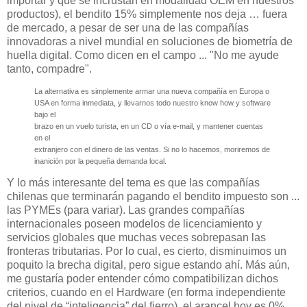
importar y que se incrustan en modalidad OEM en nuestros
productos), el bendito 15% simplemente nos deja … fuera
de mercado, a pesar de ser una de las compañías
innovadoras a nivel mundial en soluciones de biometría de
huella digital. Como dicen en el campo ... "No me ayude
tanto, compadre".
La alternativa es simplemente armar una nueva compañía en Europa o
USA en forma inmediata, y llevarnos todo nuestro know how y software
bajo el
brazo en un vuelo turista, en un CD o vía e-mail, y mantener cuentas
en el
extranjero con el dinero de las ventas. Si no lo hacemos, moriremos de
inanición por la pequeña demanda local.
Y lo más interesante del tema es que las compañías
chilenas que terminarán pagando el bendito impuesto son ...
las PYMEs (para variar). Las grandes compañías
internacionales poseen modelos de licenciamiento y
servicios globales que muchas veces sobrepasan las
fronteras tributarias. Por lo cual, es cierto, disminuimos un
poquito la brecha digital, pero sigue estando ahí. Más aún,
me gustaría poder entender cómo compatibilizan dichos
criterios, cuando en el Hardware (en forma independiente
del nivel de “inteligencia” del fierro), el arancel hoy es 0%