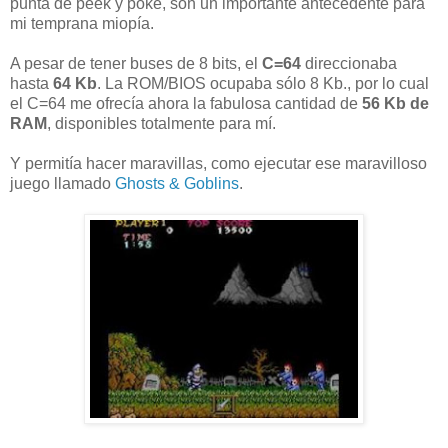
punta de peek y poke, son un importante antecedente para
mi temprana miopía.
A pesar de tener buses de 8 bits, el
C=64
direccionaba
hasta
64 Kb
. La ROM/BIOS ocupaba sólo 8 Kb., por lo cual
el C=64 me ofrecía ahora la fabulosa cantidad de
56 Kb de
RAM
, disponibles totalmente para mí.
Y permitía hacer maravillas, como ejecutar ese maravilloso
juego llamado
Ghosts & Goblins
.