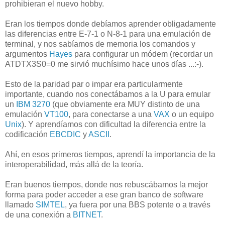
prohibieran el nuevo hobby.
Eran los tiempos donde debíamos aprender obligadamente
las diferencias entre E-7-1 o N-8-1 para una emulación de
terminal, y nos sabíamos de memoria los comandos y
argumentos
Hayes
para configurar un módem (recordar un
ATDTX3S0=0 me sirvió muchísimo hace unos días ...:-).
Esto de la paridad par o impar era particularmente
importante, cuando nos conectábamos a la U para emular
un
IBM 3270
(que obviamente era MUY distinto de una
emulación
VT100
, para conectarse a una
VAX
o un equipo
Unix
). Y aprendíamos con dificultad la diferencia entre la
codificación
EBCDIC
y
ASCII
.
Ahí, en esos primeros tiempos, aprendí la importancia de la
interoperabilidad, más allá de la teoría.
Eran buenos tiempos, donde nos rebuscábamos la mejor
forma para poder acceder a ese gran banco de software
llamado
SIMTEL
, ya fuera por una BBS potente o a través
de una conexión a
BITNET
.