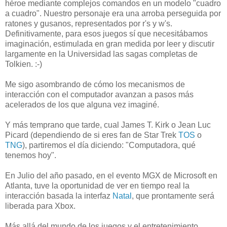
héroe mediante complejos comandos en un modelo "cuadro
a cuadro". Nuestro personaje era una arroba perseguida por
ratones y gusanos, representados por r's y w's.
Definitivamente, para esos juegos sí que necesitábamos
imaginación, estimulada en gran medida por leer y discutir
largamente en la Universidad las sagas completas de
Tolkien. :-)
Me sigo asombrando de cómo los mecanismos de
interacción con el computador avanzan a pasos más
acelerados de los que alguna vez imaginé.
Y más temprano que tarde, cual James T. Kirk o Jean Luc
Picard (dependiendo de si eres fan de Star Trek
TOS
o
TNG
), partiremos el día diciendo: "Computadora, qué
tenemos hoy".
En Julio del año pasado, en el evento MGX de Microsoft en
Atlanta, tuve la oportunidad de ver en tiempo real la
interacción basada la interfaz
Natal
, que prontamente será
liberada para Xbox.
Más allá del mundo de los juegos y el entretenimiento,